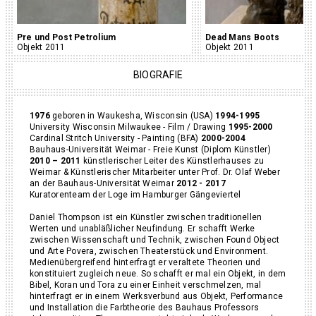
Pre und Post Petrolium
Dead Mans Boots
Objekt 2011
Objekt 2011
BIOGRAFIE
1976
geboren in Waukesha, Wisconsin (USA)
1994-1995
University Wisconsin Milwaukee - Film / Drawing
1995-2000
Cardinal Stritch University - Painting (BFA)
2000-2004
Bauhaus-Universität Weimar - Freie Kunst (Diplom Künstler)
2010 – 2011
künstlerischer Leiter des Künstlerhauses zu
Weimar & Künstlerischer Mitarbeiter unter Prof. Dr. Olaf Weber
an der Bauhaus-Universität Weimar
2012 - 2017
Kuratorenteam der Loge im Hamburger Gängeviertel
Daniel Thompson ist ein Künstler zwischen traditionellen
Werten und unabläßlicher Neufindung. Er schafft Werke
zwischen Wissenschaft und Technik, zwischen Found Object
und Arte Povera, zwischen Theaterstück und Environment.
Medienübergreifend hinterfragt er veraltete Theorien und
konstituiert zugleich neue. So schafft er mal ein Objekt, in dem
Bibel, Koran und Tora zu einer Einheit verschmelzen, mal
hinterfragt er in einem Werksverbund aus Objekt, Performance
und Installation die Farbtheorie des Bauhaus Professors