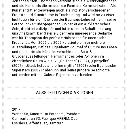
Johannes Itten. Thompson versteht sich als Werkzeugmacher
und die Kunst als die modernste Form der Kommunikation. Als
Künstler tritt er deswegen auch als Iniziator verschiedener
Projekte und Kunsträume in Erscheinung und wird so zu einer
Institution für sich. Die Idee der Bauhaus-Lehre ist tief in seine
Persönlichkeit übergegangen. So hat er ein aufklärerisches
Sein, denkt interdiziplinär und ist in seinem Schaffensdrang
unaufhaltsam. Der Galerie Eigenheim inneliegende Gedanke
war für Thompson der perfekte Nährboden für unendliche
Kreativität. Von 2006 bis 2009 kuratierte er hier mehrere
Ausstellungen, rief das Eigenheim Journal of Culture ins Leben
und realsierte als Künstler verschiedene Solo- &
Gruppenausstellungen, Performances oder Aktionen im
öffentlichen Raum wie z.B. „Oh Tanne“ (2007), „Spiegelfix“
(2007), „Black holes and other myths“ (2008) oder Bauhausler
Superstars (2009) haben ihn und seine jüngere Geschichte
untrennbar mit der Galerie Eigenheim verbunden.
AUSSTELLUNGEN & AKTIONEN
2017
Weiter So, Kunstraum Potsdam, Potsdam
Confrontation #3, Fabrique APEFIM, Caen
Lossless, Affenfaust, Hamburg