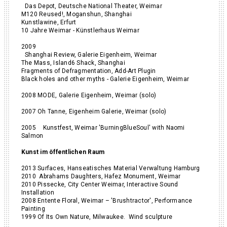
Das Depot, Deutsche National Theater, Weimar
M120 Reused!, Moganshun, Shanghai
Kunstlawine, Erfurt
10 Jahre Weimar - Künstlerhaus Weimar
2009
Shanghai Review, Galerie Eigenheim, Weimar
The Mass, Island6 Shack, Shanghai
Fragments of Defragmentation, Add-Art Plugin
Black holes and other myths - Galerie Eigenheim, Weimar
2008 MODE, Galerie Eigenheim, Weimar (solo)
2007 Oh Tanne, Eigenheim Galerie, Weimar (solo)
2005 Kunstfest, Weimar 'BurningBlueSoul' with Naomi
Salmon
Kunst im öffentlichen Raum
2013 Surfaces, Hanseatisches Material Verwaltung Hamburg
2010 Abrahams Daughters, Hafez Monument, Weimar
2010 Pissecke, City Center Weimar, Interactive Sound
Installation
2008 Entente Floral, Weimar – 'Brushtractor', Performance
Painting
1999 Of Its Own Nature, Milwaukee. Wind sculpture