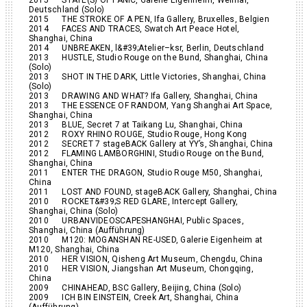
Deutschland (Solo)
2015 THE STROKE OF A PEN, Ifa Gallery, Bruxelles, Belgien
2014 FACES AND TRACES, Swatch Art Peace Hotel,
Shanghai, China
2014 UNBREAKEN, l&#39;Atelier–ksr, Berlin, Deutschland
2013 HUSTLE, Studio Rouge on the Bund, Shanghai, China
(Solo)
2013 SHOT IN THE DARK, Little Victories, Shanghai, China
(Solo)
2013 DRAWING AND WHAT? Ifa Gallery, Shanghai, China
2013 THE ESSENCE OF RANDOM, Yang Shanghai Art Space,
Shanghai, China
2013 BLUE, Secret 7 at Taikang Lu, Shanghai, China
2012 ROXY RHINO ROUGE, Studio Rouge, Hong Kong
2012 SECRET 7 stageBACK Gallery at YY’s, Shanghai, China
2012 FLAMING LAMBORGHINI, Studio Rouge on the Bund,
Shanghai, China
2011 ENTER THE DRAGON, Studio Rouge M50, Shanghai,
China
2011 LOST AND FOUND, stageBACK Gallery, Shanghai, China
2010 ROCKET&#39;S RED GLARE, Intercept Gallery,
Shanghai, China (Solo)
2010 URBANVIDEOSCAPESHANGHAI, Public Spaces,
Shanghai, China (Aufführung)
2010 M120: MOGANSHAN RE-USED, Galerie Eigenheim at
M120, Shanghai, China
2010 HER VISION, Qisheng Art Museum, Chengdu, China
2010 HER VISION, Jiangshan Art Museum, Chongqing,
China
2009 CHINAHEAD, BSC Gallery, Beijing, China (Solo)
2009 ICH BIN EINSTEIN, Creek Art, Shanghai, China
(Aufführung)