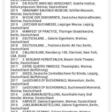
2019 DIE ROUTE WIRD NEU BERECHNET, Goethe Institut,
Kultursymposium Weimar, Deutschland
2019 IMAGINARY BAUHAUS MUSEUM, Schiller-Museum,
Weimar, Deutschland
2019 WOCHE DER DEMOKRATIE, Deutsches Nationaltheater,
Weimar, Deutschland
2019 LEIPZIGER BUCHMESSE, Leipziger Messe, Leipzig,
Deutschland
2019 MANIFEST OF PRACTICE, Thüringer Staatskanzlei,
Berlin, Deutschland
2018 DEUTSCHLAND…, Galerie Eigenheim, Weimar,
Deutschland
2018 DEUTSCHLAND…, Positions Berlin Art Fair, Berlin,
Deutschland
2018 CALLING BLIND, Residency 108, Clermont, New York,
USA (Solo)
2017 3. BERLINER HERBSTSALON, Maxim Gorki Theater,
Berlin, Deutschland
2017 ENTRE QUATRO PAREDES, Theaterplatz, Weimar,
Deutschland (Aufführung)
2017 SEEDS, Deutsche Zentralbücherei für Blinde, Leipzig,
Deutschland (Aufführung)
2017 (un)SOUNDS OF BUCHENWALD, Momentum, Berlin,
Deutschland
2017 (un)SOUNDS OF BUCHENWALD, Buchenwald Memorial,
Weimar, Deutschland
2016 JUBILÄUMSAUSSTELLUNG, Kunsthalle Harry Graf
Kessler, Weimar, Deutschland
2016 HARVEST, Galerie Eigenheim, Weimar, Deutschland
2016 JUBILÄUMSAUSSTELLUNG, Galerie Eigenheim, Berlin,
Deutschland
2015 STATE(S) OF PANIC, Galerie Eigenheim, Weimar,