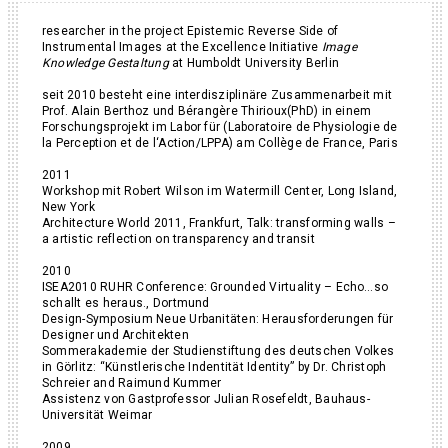
researcher in the project Epistemic Reverse Side of
Instrumental Images at the Excellence Initiative
Image
Knowledge Gestaltung
at Humboldt University Berlin
seit 2010 besteht eine interdisziplinäre Zusammenarbeit mit
Prof. Alain Berthoz und Bérangère Thirioux(PhD) in einem
Forschungsprojekt im Labor für (Laboratoire de Physiologie de
la Perception et de l‘Action/LPPA) am Collège de France, Paris
2011
Workshop mit Robert Wilson im Watermill Center, Long Island,
New York
Architecture World 2011, Frankfurt, Talk: transforming walls –
a artistic reflection on transparency and transit
2010
ISEA2010 RUHR Conference: Grounded Virtuality – Echo…so
schallt es heraus., Dortmund
Design-Symposium Neue Urbanitäten: Herausforderungen für
Designer und Architekten
Sommerakademie der Studienstiftung des deutschen Volkes
in Görlitz: “Künstlerische Indentität Identity” by Dr. Christoph
Schreier and Raimund Kummer
Assistenz von Gastprofessor Julian Rosefeldt, Bauhaus-
Universität Weimar
2009