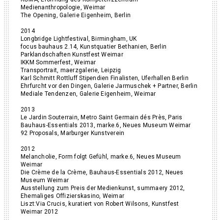
Medienanthropologie, Weimar
The Opening, Galerie Eigenheim, Berlin
2014
Longbridge Lightfestival, Birmingham, UK
focus bauhaus 2.14, Kunstquatier Bethanien, Berlin
Parklandschaften Kunstfest Weimar
IKKM Sommerfest, Weimar
Transportrait, maerzgalerie, Leipzig
Karl Schmitt Rottluff Stipendien Finalisten, Uferhallen Berlin
Ehrfurcht vor den Dingen, Galerie Jarmuschek + Partner, Berlin
Mediale Tendenzen, Galerie Eigenheim, Weimar
2013
Le Jardin Souterrain, Metro Saint Germain dés Près, Paris
Bauhaus-Essentials 2013, marke.6, Neues Museum Weimar
92 Proposals, Marburger Kunstverein
2012
Melancholie, Form folgt Gefühl, marke.6, Neues Museum
Weimar
Die Crème de la Crème, Bauhaus-Essentials 2012, Neues
Museum Weimar
Ausstellung zum Preis der Medienkunst, summaery 2012,
Ehemaliges Offizierskasino, Weimar
Liszt:Via Crucis, kuratiert von Robert Wilsons, Kunstfest
Weimar 2012