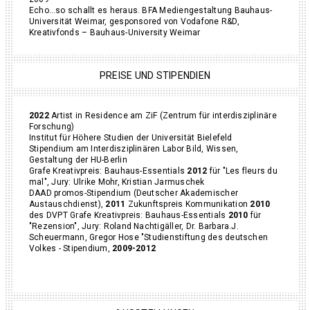
Echo…so schallt es heraus. BFA Mediengestaltung Bauhaus-
Universität Weimar, gesponsored von Vodafone R&D,
Kreativfonds – Bauhaus-University Weimar
PREISE UND STIPENDIEN
2022
Artist in Residence am ZiF (Zentrum für interdisziplinäre
Forschung)
Institut für Höhere Studien der Universität Bielefeld
Stipendium am Interdisziplinären Labor Bild, Wissen,
Gestaltung der HU-Berlin
Grafe Kreativpreis: Bauhaus-Essentials
2012
für "Les fleurs du
mal", Jury: Ulrike Mohr, Kristian Jarmuschek
DAAD promos-Stipendium (Deutscher Akademischer
Austauschdienst),
2011
Zukunftspreis Kommunikation
2010
des DVPT Grafe Kreativpreis: Bauhaus-Essentials
2010
für
"Rezension", Jury: Roland Nachtigäller, Dr. Barbara.J.
Scheuermann, Gregor Hose "Studienstiftung des deutschen
Volkes - Stipendium,
2009-2012