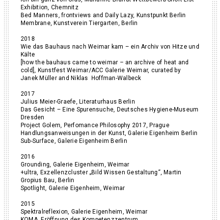
Exhibition, Chemnitz
Bed Manners, frontviews and Daily Lazy, Kunstpunkt Berlin
Membrane, Kunstverein Tiergarten, Berlin
2018
Wie das Bauhaus nach Weimar kam – ein Archiv von Hitze und
Kälte
[how the bauhaus came to weimar – an archive of heat and
cold], Kunstfest Weimar/ACC Galerie Weimar, curated by
Janek Müller and Niklas Hoffman-Walbeck
2017
Julius Meier-Graefe, Literaturhaus Berlin
Das Gesicht – Eine Spurensuche, Deutsches Hygiene-Museum
Dresden
Project Golem, Perfomance Philosophy 2017, Prague
Handlungsanweisungen in der Kunst, Galerie Eigenheim Berlin
Sub-Surface, Galerie Eigenheim Berlin
2016
Grounding, Galerie Eigenheim, Weimar
+ultra, Exzellenzcluster „Bild Wissen Gestaltung“, Martin
Gropius Bau, Berlin
Spotlight, Galerie Eigenheim, Weimar
2015
Spektralreflexion, Galerie Eigenheim, Weimar
KOMA, Eröffnung des Kompetenzzentrum