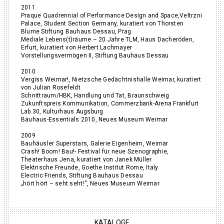
2011
Praque Quadrennial of Performance Design and Space,Veltrzni
Palace, Student Section Germany, kuratiert von Thorsten
Blume Stiftung Bauhaus Dessau, Prag
Mediale Lebens(t)räume – 20 Jahre TLM, Haus Dacheröden,
Erfurt, kuratiert von Herbert Lachmayer
Vorstellungsvermögen II, Stiftung Bauhaus Dessau
2010
Vergiss Weimar!, Nietzsche Gedächtnishalle Weimar, kuratiert
von Julian Rosefeldt
Schnittraum/HBK, Handlung und Tat, Braunschweig
Zukunftspreis Kommunikation, Commerzbank-Arena Frankfurt
Lab.30, Kulturhaus Augsburg
Bauhaus-Essentials 2010, Neues Museum Weimar
2009
Bauhäusler Superstars, Galerie Eigenheim, Weimar
Crash! Boom! Bau!- Festival für neue Szenographie,
Theaterhaus Jena, kuratiert von Janek Müller
Elektrische Freunde, Goethe Institut Rome, Italy
Electric Friends, Stiftung Bauhaus Dessau
„hört hört – seht seht!“, Neues Museum Weimar
KATALOGE