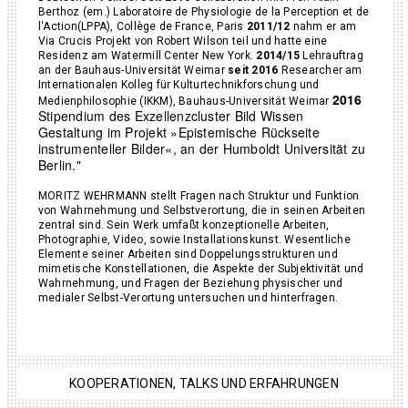
Berthoz (em.) Laboratoire de Physiologie de la Perception et de
l‘Action(LPPA), Collège de France, Paris
2011/12
nahm er am
Via Crucis Projekt von Robert Wilson teil und hatte eine
Residenz am Watermill Center New York.
2014/15
Lehrauftrag
an der Bauhaus-Universität Weimar
seit 2016
Researcher am
Internationalen Kolleg für Kulturtechnikforschung und
2016
Medienphilosophie (IKKM), Bauhaus-Universität Weimar
Stipendium
des Exzellenzcluster Bild Wissen
Gestaltung im Projekt »Epistemische Rückseite
instrumenteller Bilder«,
an
der Humboldt Universität zu
Berlin."
MORITZ WEHRMANN stellt Fragen nach Struktur und Funktion
von Wahrnehmung und Selbstverortung, die in seinen Arbeiten
zentral sind. Sein Werk umfaßt konzeptionelle Arbeiten,
Photographie, Video, sowie Installationskunst. Wesentliche
Elemente seiner Arbeiten sind Doppelungsstrukturen und
mimetische Konstellationen, die Aspekte der Subjektivität und
Wahrnehmung, und Fragen der Beziehung physischer und
medialer Selbst-Verortung untersuchen und hinterfragen.
KOOPERATIONEN, TALKS UND ERFAHRUNGEN