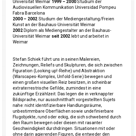
Universität Weimar
1999 – 2000
Studium der
Audiovisuellen Kommunikation Universidad Pompeu
Fabra Barcelona
2000 – 2002
Studium der Mediengestaltung/Freien
Kunst an der Bauhaus-Universität Weimar
2002
Diplom als Mediengestalter an der Bauhaus-
Universität Weimar
seit 2002
lebt und arbeitet in
Weimar
Stefan Schiek führt uns in seinen Malereien,
Zeichnungen, Reliefs und Skulpturen, die sich zwischen
Figuration (Looking up!-Reihe) und Abstraktion
(Warscapes-Komplex, Unfold-Serie) bewegen und
einen großen visuellen Reiz besitzen, in scheinbar
extraterrestrische Gefilde, zumindest in eine
zukünftige Erzählzeit. Das legen die in verknappter
Bildsprache, nur ausschnitthaft vorgestellten Sujets
nahe: nicht identifizierbare Handlungsräume,
unbestimmbare Oberflächen sowie undefinierbare
Flugobjekte, rund oder eckig, die sich schwebend durch
den Raum bewegen oder diesen mit rasanter
Geschwindigkeit durchdringen. Situationen mit oder
ohne darin agierenden Figuren, die entweder den