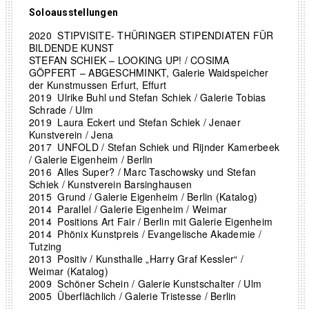
Soloausstellungen
2020
STIPVISITE- THÜRINGER STIPENDIATEN FÜR
BILDENDE KUNST
STEFAN SCHIEK – LOOKING UP! / COSIMA
GÖPFERT – ABGESCHMINKT, Galerie Waidspeicher
der Kunstmussen Erfurt, Effurt
2019
Ulrike Buhl und Stefan Schiek / Galerie Tobias
Schrade / Ulm
2019 Laura Eckert und Stefan Schiek / Jenaer
Kunstverein / Jena
2017
UNFOLD / Stefan Schiek und Rijnder Kamerbeek
/ Galerie Eigenheim / Berlin
2016
Alles Super? / Marc Taschowsky und Stefan
Schiek / Kunstverein Barsinghausen
2015
Grund / Galerie Eigenheim / Berlin (Katalog)
2014
Parallel / Galerie Eigenheim / Weimar
2014 Positions Art Fair / Berlin mit Galerie Eigenheim
2014 Phönix Kunstpreis / Evangelische Akademie /
Tutzing
2013
Positiv / Kunsthalle „Harry Graf Kessler“ /
Weimar (Katalog)
2009
Schöner Schein / Galerie Kunstschalter / Ulm
2005
Überflächlich / Galerie Tristesse / Berlin