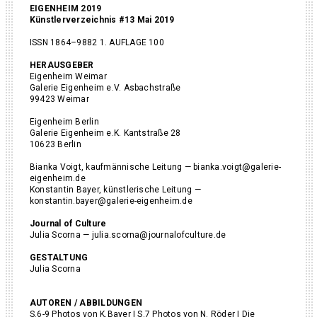
EIGENHEIM 2019
Künstlerverzeichnis #13 Mai 2019
ISSN 1864–9882 1. AUFLAGE 100
HERAUSGEBER
Eigenheim Weimar
Galerie Eigenheim e.V. Asbachstraße
99423 Weimar
Eigenheim Berlin
Galerie Eigenheim e.K. Kantstraße 28
10623 Berlin
Bianka Voigt, kaufmännische Leitung — bianka.voigt@galerie-
eigenheim.de
Konstantin Bayer, künstlerische Leitung —
konstantin.bayer@galerie-eigenheim.de
Journal of Culture
Julia Scorna — julia.scorna@journalofculture.de
GESTALTUNG
Julia Scorna
AUTOREN / ABBILDUNGEN
S.6-9 Photos von K.Bayer | S.7 Photos von N. Röder | Die