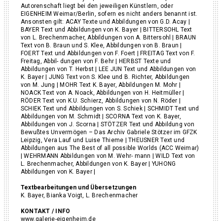
Autorenschaft liegt bei den jeweiligen Künstlern, oder
EIGENHEIM Weimar/Berlin, sofern es nicht anders benannt ist.
Ansonsten gilt: ACAY Texte und Abbildungen von G.D. Acay |
BAYER Text und Abbildungen von K. Bayer | BITTERSOHL Text
von L. Brechenmacher, Abbildungen von A. Bittersohl | BRAUN
Text von B. Braun und S. Klee, Abbildungen von B. Braun |
FOERT Text und Abbildungen von F. Foert | FREITAG Text von F.
Freitag, Abbil- dungen von F. Behr | HERBST Texte und
Abbildungen von T. Herbst | LEE JUN Text und Abbildungen von
K. Bayer | JUNG Text von S. Klee und B. Richter, Abbildungen
von M. Jung | MOHR Text K. Bayer, Abbildungen M. Mohr |
NOACK Text von A. Noack, Abbildungen von H. Heitmüller |
RÖDER Text von K.U. Schierz, Abbildungen von N. Röder |
SCHIEK Text und Abbildungen von S. Schiek | SCHMIDT Text und
Abbildungen von M. Schmidt | SCORNA Text von K. Bayer,
Abbildungen von J. Scorna | STÖTZER Text und Abbildung von
Bewußtes Unvermögen – Das Archiv Gabriele Stötzer im GFZK
Leipzig, Vera Lauf und Luise Thieme | THEUSNER Text und
Abbildungen aus The Best of all possible Worlds (ACC Weimar)
| WEHRMANN Abbildungen von M. Wehr- mann | WILD Text von
L. Brechenmacher, Abbildungen von K. Bayer | YUHONG
Abbildungen von K. Bayer |
Textbearbeitungen und Übersetzungen
K. Bayer, Bianka Voigt, L. Brechenmacher
KONTAKT / INFO
www.galerie-eigenheim.de