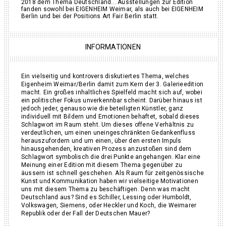
2018 dem Thema Deutschland... Ausstellungen zur Edition
fanden sowohl bei EIGENHEIM Weimar, als auch bei EIGENHEIM
Berlin und bei der Positions Art Fair Berlin statt.
INFORMATIONEN
Ein vielseitig und kontrovers diskutiertes Thema, welches
Eigenheim Weimar/Berlin damit zum Kern der 3. Galerieedition
macht. Ein großes inhaltliches Spielfeld macht sich auf, wobei
ein politischer Fokus unverkennbar scheint. Darüber hinaus ist
jedoch jeder, genauso wie die beteiligten Künstler, ganz
individuell mit Bildern und Emotionen behaftet, sobald dieses
Schlagwort im Raum steht. Um dieses offene Verhältnis zu
verdeutlichen, um einen uneingeschränkten Gedankenfluss
herauszufordern und um einen, über den ersten Impuls
hinausgehenden, kreativen Prozess anzustoßen sind dem
Schlagwort symbolisch die drei Punkte angehangen. Klar eine
Meinung einer Edition mit diesem Thema gegenüber zu
äussern ist schnell geschehen. Als Raum für zeitgenössische
Kunst und Kommunikation haben wir vielseitige Motivationen
uns mit diesem Thema zu beschäftigen. Denn was macht
Deutschland aus? Sind es Schiller, Lessing oder Humboldt,
Volkswagen, Siemens, oder Heckler und Koch, die Weimarer
Republik oder der Fall der Deutschen Mauer?