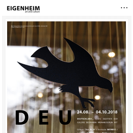
• • •