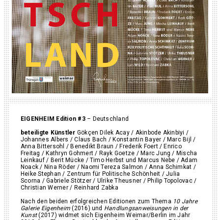
EIGENHEIM Edition #3
– Deutschland
beteiligte Künstler
Gökçen Dilek Acay / Akinbode Akinbiyi /
Johannes Albers / Claus Bach / Konstantin Bayer / Marc Bijl /
Anna Bittersohl / Benedikt Braun / Frederik Foert / Enrico
Freitag / Kathryn Gohmert / Rayk Goetze / Marc Jung / Mischa
Leinkauf / Berit Mücke / Timo Herbst und Marcus Nebe / Adam
Noack / Nina Röder / Naomi Tereza Salmon / Anna Schimkat /
Heike Stephan / Zentrum für Politische Schönheit / Julia
Scorna / Gabriele Stötzer / Ulrike Theusner / Philip Topolovac /
Christian Werner / Reinhard Zabka
Nach den beiden erfolgreichen Editionen zum Thema
10 Jahre
Galerie Eigenheim
(2016) und
Handlungsanweisungen in der
Kunst
(2017) widmet sich Eigenheim Weimar/Berlin im Jahr