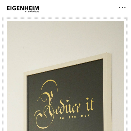
• • •