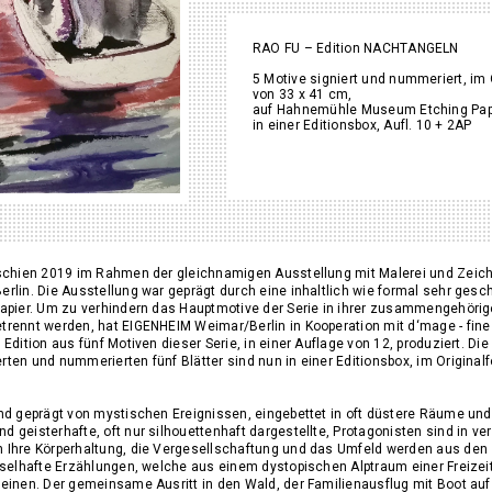
RAO FU – Edition NACHTANGELN
5 Motive signiert und nummeriert, im 
von 33 x 41 cm,
auf Hahnemühle Museum Etching Papi
in einer Editionsbox, Aufl. 10 + 2AP
rschien 2019 im Rahmen der gleichnamigen Ausstellung mit Malerei und Zei
rlin. Die Ausstellung war geprägt durch eine inhaltlich wie formal sehr gesc
Papier. Um zu verhindern das Hauptmotive der Serie in ihrer zusammengehöri
rennt werden, hat EIGENHEIM Weimar/Berlin in Kooperation mit d‘mage - fine a
Edition aus fünf Motiven dieser Serie, in einer Auflage von 12, produziert. Di
ten und nummerierten fünf Blätter sind nun in einer Editionsbox, im Original
.
ind geprägt von mystischen Ereignissen, eingebettet in oft düstere Räume und
 geisterhafte, oft nur silhouettenhaft dargestellte, Protagonisten sind in v
h Ihre Körperhaltung, die Vergesellschaftung und das Umfeld werden aus de
tselhafte Erzählungen, welche aus einem dystopischen Alptraum einer Freizeit
heinen. Der gemeinsame Ausritt in den Wald, der Familienausflug mit Boot au