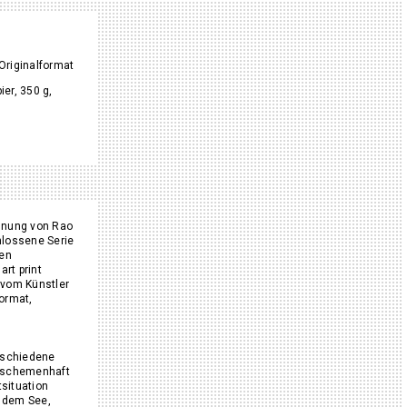
Originalformat
er, 350 g,
chnung von Rao
hlossene Serie
gen
rt print
e vom Künstler
format,
erschiedene
n schemenhaft
situation
f dem See,