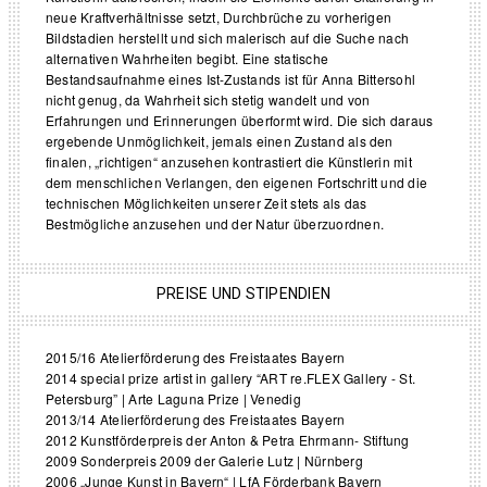
neue Kraftverhältnisse setzt, Durchbrüche zu vorherigen
Bildstadien herstellt und sich malerisch auf die Suche nach
alternativen Wahrheiten begibt. Eine statische
Bestandsaufnahme eines Ist-Zustands ist für Anna Bittersohl
nicht genug, da Wahrheit sich stetig wandelt und von
Erfahrungen und Erinnerungen überformt wird. Die sich daraus
ergebende Unmöglichkeit, jemals einen Zustand als den
finalen, „richtigen“ anzusehen kontrastiert die Künstlerin mit
dem menschlichen Verlangen, den eigenen Fortschritt und die
technischen Möglichkeiten unserer Zeit stets als das
Bestmögliche anzusehen und der Natur überzuordnen.
PREISE UND STIPENDIEN
2015/16 Atelierförderung des Freistaates Bayern
2014 special prize artist in gallery “ART re.FLEX Gallery - St.
Petersburg” | Arte Laguna Prize | Venedig
2013/14 Atelierförderung des Freistaates Bayern
2012 Kunstförderpreis der Anton & Petra Ehrmann- Stiftung
2009 Sonderpreis 2009 der Galerie Lutz | Nürnberg
2006 „Junge Kunst in Bayern“ | LfA Förderbank Bayern