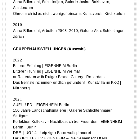
Anna Bittersohl, Schilderijen, Galerie Josine Bokhoven,
Amsterdam
Ohne mich ist es nicht weniger einsam, Kunstverein Kirchzarten
2010
Anna Bittersohl, Arbeiten 2008–2010, Galerie Alex Schlesinger,
Zürich
GRUPPENAUSSTELLUNGEN (Auswahl)
2022
Bitterer Frühling | EIGENHEIM Berlin
Bitterer Frühling | EIGENHEIM Weimar
artRotterdam with Rutger Brandt Gallery | Rotterdam
Das Bernsteinzimmer- endlich gefunden! | Kunstvilla im KKQ |
Nürnberg
2021
AUFL. / ED. | EIGENHEIM Berlin
150 Jahre Landschaftsmalerei | Galerie Schlichtenmaier |
Stuttgart
Kollektion Kollektiv - Nachtbesuch bei Freunden | EIGENHEIM
Berlin | Berlin
DREI | UG 14 | Leipziger Baumwollspinnerei
DAS KOLLEKTIV EIGENHEIM – Die Gemeinschaft als