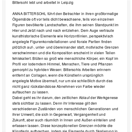
Bittersohl lebt und arbeitet in Leipzig
ANNA BITTERSOHL führt den Betrachter in ihren großformatige
Ölgemälde oft vor teils dicht bewachsene, teils von einzelnen
Figuren bevölkerte Landschaften, die ihm seinen Standpunkt im
Hier und Jetzt nach und nach entziehen. Dem Auge vertraute
kunsthistorische Elemente wie Horizontlinien, perspektivisch
angelegte Figurenkonstellationen und florale Partien finden
plötzlich auf-, unter- und übereinander statt, motivische Grenzen
verschwimmen und die Komposition erscheint in vielen Teilen
fehlskaliert. Blüten so groß wie menschliche Körper, ein Kopf im
Profil vor loderndem Himmel, Menschen, Tiere und Pflanzen
gemorpht zu hybriden Wesen: Bittersohls Arbeiten erinnern
entfernt an Collagen, wenn die Künstlerin ursprünglich
angelegte Motive übermalt, nur um sie schließlich durch das
nicht ganz rückstandslose Abnehmen von Farbe wieder
auftauchen zu lassen.
Dabei geht es ihr darum, den zeitlichen Ablauf der Werkgenese
stets sichtbar zu lassen. Denn ihr Interesse gilt den
verschiedenen Zuständen von menschlichen Generationen und
ihrer Umwelt, die sich in Gegenwart, Vergangenheit und
Zukunft, aber auch räumlich in Innen und Außen einteilen und
erfassen lassen. Diese konzeptionellen Grenzen möchte die
Künstlerin aufbrechen, indem sie Elemente durch Skalierung in