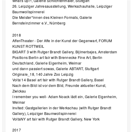
What's up?!, Galerie Schlichtenmaier, Stuttgart
26. Leipziger Jahresausstellung, Werkschauhalle, Leipziger
Baumwollspinnerei
Die Meister*innen des Kleinen Formats, Galerie
Bernsteinzimmer e.V., Nürnberg
2018
AffenTheater - Der Affe in der Kunst der Gegenwart, FORUM
KUNST ROTTWEIL
BIGART 3 with Rutger Brandt Gallery, Bijlmerbajes, Amsterdam
Positions Berlin art fair with Brennecke Fine Art, Berlin
Deutschland, Galerie Eigenheim, Weimar
und dann passiert sowas, Galerie ABTART, Stuttgart
Originale_18, 140 Jahre Zoo Leipzig
Volta‘14 Basel art fair with Rutger Brandt Gallery, Basel
Nach dem Bild ist vor dem Bild, Freunde aktueller Kunst,
Zwickau
I remember you well- Adam Noack lädt ein, Galerie Eigenheim,
Weimar
Invited: Gastgallerien in der Werkschau (with Rutger Brandt
Gallery), Leipziger Baumwollspinnerei
VoltaNY art fair with Rutger Brandt Gallery, New York
2017